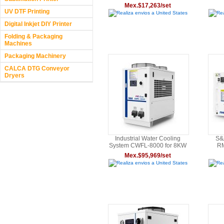
Handheld Laser Welder
Fo
Mex.$17,263/set
Cutter Cleaner
UV DTF Printing
Realiza envios a United States
Rea
Digital Inkjet DIY Printer
Folding & Packaging
Machines
Packaging Machinery
CALCA DTG Conveyor
Dryers
Industrial Water Cooling
S&
System CWFL-8000 for 8KW
RM
Fiber Laser Machine(AC 3P
Han
Mex.$95,969/set
380V,50Hz)
Ma
Realiza envios a United States
Rea