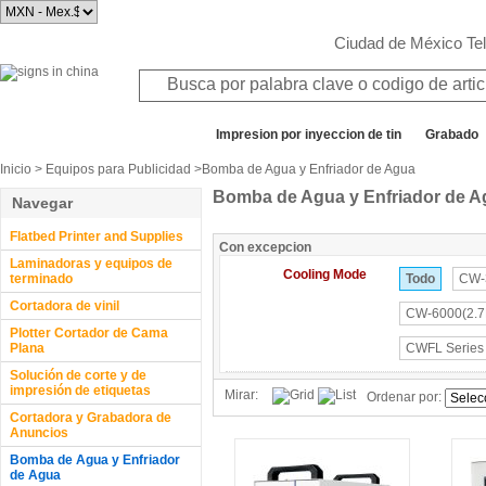
Ciudad de México T
Todos los departamentos
Impresion por inyeccion de tin
Grabado
Inicio
>
Equipos para Publicidad
>Bomba de Agua y Enfriador de Agua
Bomba de Agua y Enfriador de A
Navegar
Flatbed Printer and Supplies
Con excepcion
Laminadoras y equipos de
Cooling Mode
terminado
Todo
CW-3
Cortadora de vinil
CW-6000(2.7K
Plotter Cortador de Cama
Plana
CWFL Series F
Solución de corte y de
impresión de etiquetas
Mirar:
Ordenar por:
Cortadora y Grabadora de
Anuncios
Bomba de Agua y Enfriador
de Agua