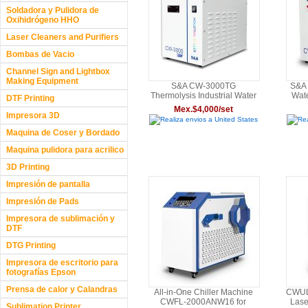
Soldadora y Pulidora de
Oxihidrógeno HHO
Laser Cleaners and Purifiers
Bombas de Vacio
Channel Sign and Lightbox
Making Equipment
S&A CW-3000TG
S&A 
Thermolysis Industrial Water
Wate
DTF Printing
Chiller (AC220V 50Hz) for
Spin
Mex.$4,000/set
60W or 80W CO2 Glass
One
Impresora 3D
Realiza envios a United States
Rea
Laser Tube
Laser
Maquina de Coser y Bordado
Maquina pulidora para acrilico
3D Printing
Impresión de pantalla
Impresión de Pads
Impresora de sublimación y
DTF
DTG Printing
Impresora de escritorio para
fotografías Epson
Prensa de calor y Calandras
All-in-One Chiller Machine
CWUL
CWFL-2000ANW16 for
Lase
Sublimation Printer