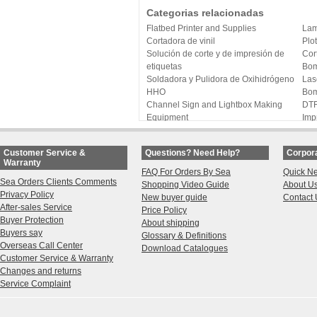
Categorias relacionadas
Flatbed Printer and Supplies
Lam
Cortadora de vinil
Plo
Solución de corte y de impresión de
Cor
etiquetas
Bom
Soldadora y Pulidora de Oxihidrógeno
Las
HHO
Bom
Channel Sign and Lightbox Making
DTF
Equipment
Imp
Maquina de Coser y Bordado
Maq
3D Printing
Imp
Customer Service &
Questions? Need Help?
Corpora
Impresión de Pads
Imp
Warranty
DTG Printing
Imp
FAQ For Orders By Sea
Quick N
Eps
Sea Orders Clients Comments
Shopping Video Guide
About U
Prensa de calor y Calandras
Sub
Privacy Policy
New buyer guide
Contact 
UV DTF Printing
Digi
After-sales Service
Price Policy
Folding & Packaging Machines
Pac
Buyer Protection
About shipping
CALCA DTG Conveyor Dryers
Buyers say
Glossary & Definitions
Overseas Call Center
Download Catalogues
Customer Service & Warranty
Changes and returns
Service Complaint