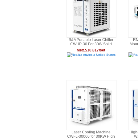
S&A Portable Laser Chiller
RM
CWUP-30 For 30W Solid
Moun
State Ultrafast Laser
5W UV
Mex.$30,817/set
Realiza envios a United States
Rea
Laser Cooling Machine
High
CWFL-30000 for 30KW High
Wa